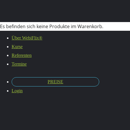
Es befinden sich keine Produkte im Warenkorb.
Über WebiFlix®
Kurse
Termine
Referenten
Termine
PREISE
Login