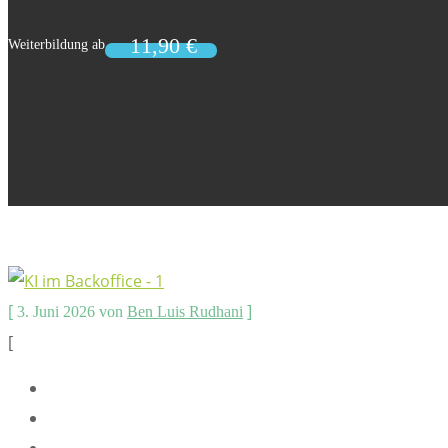
[
]
3. Juni 2026
von
Ben Luis Rudhani
[