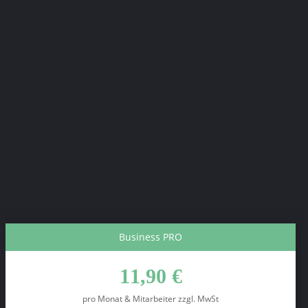
Zoom-Support
Begleitung von Führungskräften und Mitarbeiter*innen
Inklusive Mitarbeiter-App*
HumanStars-App
In Zusammenarbeit mit
Flexible Laufzeiten
Kündigungsfrist 3 Monate, jederzeit kündbar
Business PRO
11,90 €
pro Monat & Mitarbeiter zzgl. MwSt