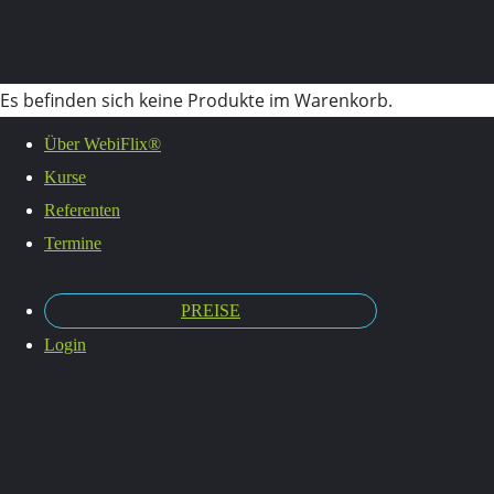
Es befinden sich keine Produkte im Warenkorb.
Livekurs
Über WebiFlix®
Kurse
Referenten
Termine
PREISE
Login