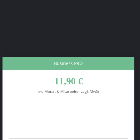
Inklusive Mitarbeiter-App*
HumanStars-App
In Zusammenarbeit mit
Flexible Laufzeiten
Kündigungsfrist 3 Monate, jederzeit kündbar
Business PRO
11,90 €
pro Monat & Mitarbeiter zzgl. MwSt