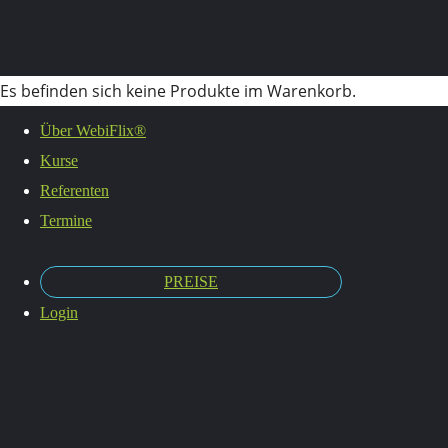
Es befinden sich keine Produkte im Warenkorb.
Livekurs
Über WebiFlix®
Kurse
Referenten
Termine
PREISE
Login