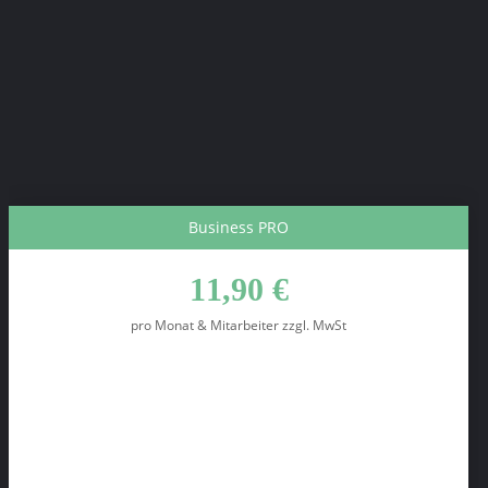
Inklusive Mitarbeiter-App*
HumanStars-App
In Zusammenarbeit mit
Flexible Laufzeiten
Kündigungsfrist 3 Monate, jederzeit kündbar
Business PRO
11,90 €
pro Monat & Mitarbeiter zzgl. MwSt