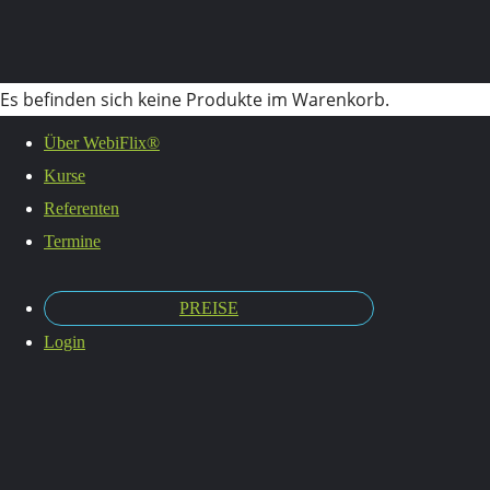
Es befinden sich keine Produkte im Warenkorb.
Livekurs
Über WebiFlix®
Kurse
Referenten
Termine
PREISE
Login