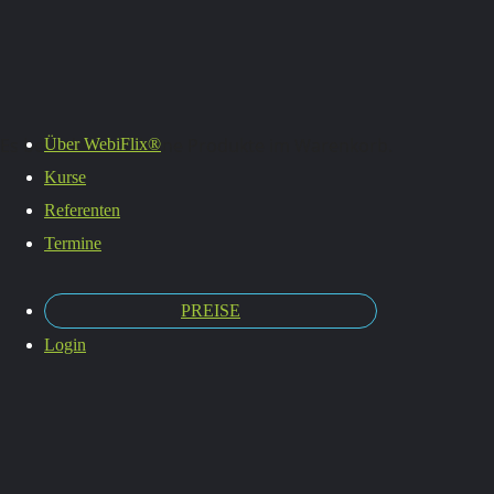
Termine
Es befinden sich keine Produkte im Warenkorb.
Über WebiFlix®
Kurse
Referenten
Termine
PREISE
Login