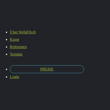
Termine
Es befinden sich keine Produkte im Warenkorb.
Über WebiFlix®
Kurse
Referenten
Termine
PREISE
Login