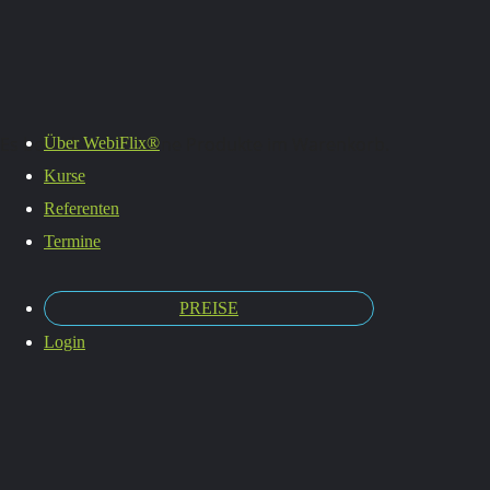
Termine
Es befinden sich keine Produkte im Warenkorb.
Über WebiFlix®
Kurse
Referenten
Termine
PREISE
Login