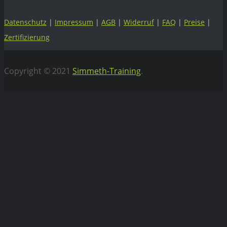
Datenschutz
|
Impressum
|
AGB
|
Widerruf
|
FAQ
|
Preise
|
Zertifizierung
Copyright © 2021
Simmeth-Training
.
Vertrag widerrufen
WEBIFLIX Abo kündigen
Hiermit kündigen wir unser WebiFlix Abo zum nächst
möglichen Zeitpunkt.