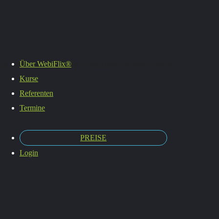
Termine
Es befinden sich keine Produkte im Warenkorb.
Über WebiFlix®
Kurse
Referenten
Termine
PREISE
Login