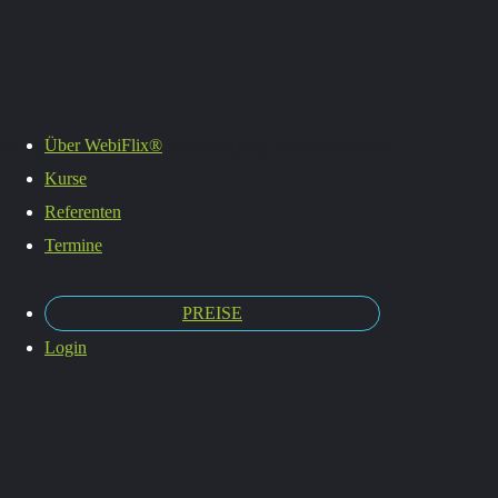
Termine
Es befinden sich keine Produkte im Warenkorb.
Über WebiFlix®
Kurse
Referenten
Termine
PREISE
Login