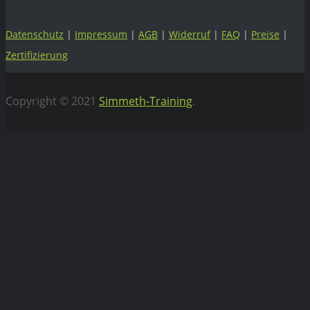
Datenschutz
|
Impressum
|
AGB
|
Widerruf
|
FAQ
|
Preise
|
Zertifizierung
Copyright © 2021
Simmeth-Training
.
Vertrag widerrufen
WEBIFLIX Abo kündigen
Hiermit kündigen wir unser WebiFlix Abo zum nächst
möglichen Zeitpunkt.