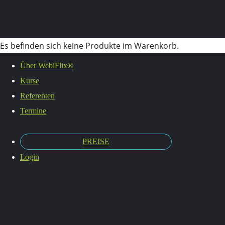
Es befinden sich keine Produkte im Warenkorb.
Termine
Über WebiFlix®
Kurse
Referenten
Termine
PREISE
Login