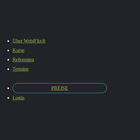
Es befinden sich keine Produkte im Warenkorb.
Über WebiFlix®
Kurse
Sich
Referenten
Termine
PREISE
selbst
Login