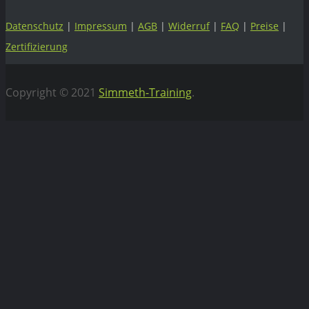
Datenschutz
|
Impressum
|
AGB
|
Widerruf
|
FAQ
|
Preise
|
Zertifizierung
Copyright © 2021
Simmeth-Training
.
Vertrag widerrufen
WEBIFLIX Abo kündigen
Hiermit kündigen wir unser WebiFlix Abo zum nächst
möglichen Zeitpunkt.