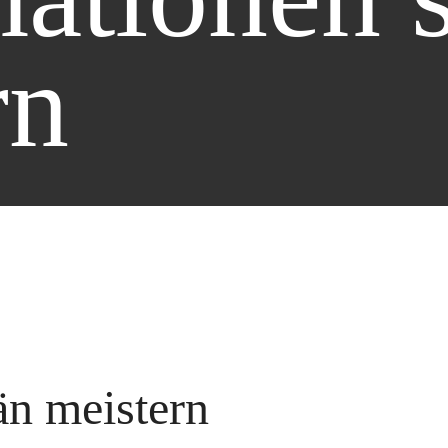
rn
n meistern