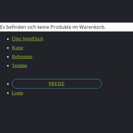
Es befinden sich keine Produkte im Warenkorb.
Termine
Über WebiFlix®
Kurse
Referenten
Termine
PREISE
Login