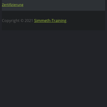
Zertifizierung
Copyright © 2021
Simmeth-Training
.
Vertrag widerrufen
WEBIFLIX Abo kündigen
Hiermit kündigen wir unser WebiFlix Abo zum nächst
möglichen Zeitpunkt.
Bitte
lasse