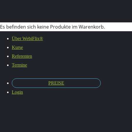
Es befinden sich keine Produkte im Warenkorb.
Über WebiFlix®
Kurse
Gehirnge
Referenten
Termine
PREISE
Lernen
Login