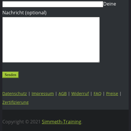
Deine
Nachricht (optional)
Datenschutz
|
Impressum
|
AGB
|
Widerruf
|
FAQ
|
Preise
|
Zertifizierung
Copyright © 2021
Simmeth-Training
.