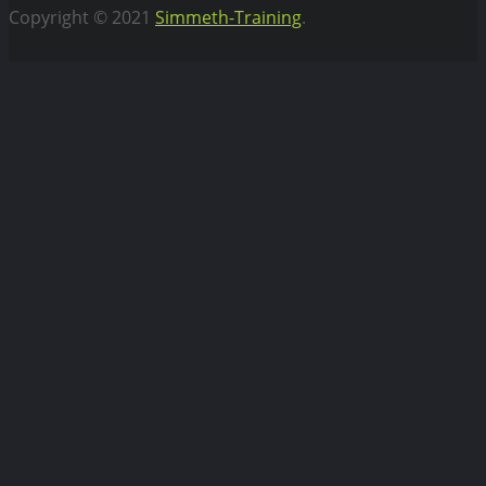
Copyright © 2021
Simmeth-Training
.
Vertrag widerrufen
WEBIFLIX Abo kündigen
Hiermit kündigen wir unser WebiFlix Abo zum nächst
möglichen Zeitpunkt.
Bitte
lasse
dieses
Feld