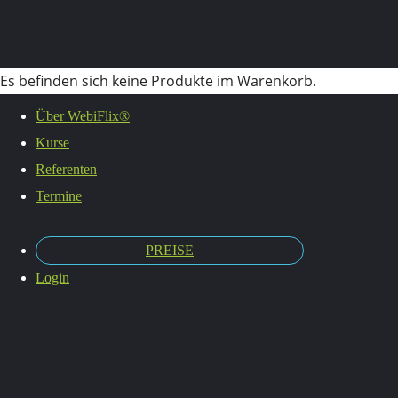
Es befinden sich keine Produkte im Warenkorb.
Über WebiFlix®
Kurse
Privat
Referenten
Termine
PREISE
vorsorge
Login