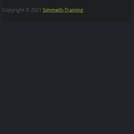
Copyright © 2021
Simmeth-Training
.
Vertrag widerrufen
WEBIFLIX Abo kündigen
Hiermit kündigen wir unser WebiFlix Abo zum nächst
möglichen Zeitpunkt.
Bitte
lasse
dieses