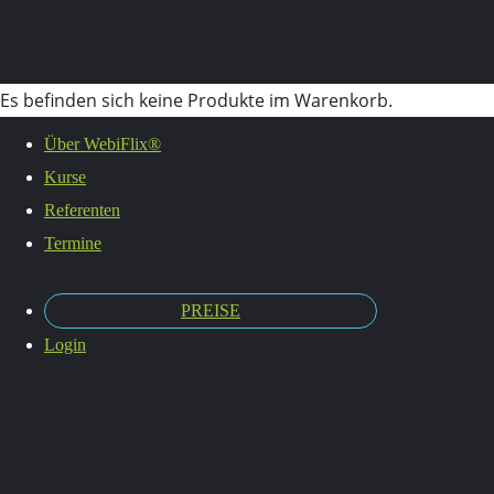
Es befinden sich keine Produkte im Warenkorb.
Speaker
Über WebiFlix®
Kurse
Referenten
Termine
PREISE
Login