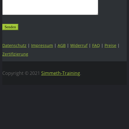
Datenschutz
|
Impressum
|
AGB
|
Widerruf
|
FAQ
|
Preise
|
Zertifizierung
Copyright © 2021
Simmeth-Training
.
Vertrag widerrufen
WEBIFLIX Abo kündigen