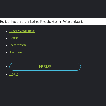
Es befinden sich keine Produkte im Warenkorb.
Home
Team
Richard Weller
speaker
Über WebiFlix®
Kurse
Referenten
Termine
PREISE
Login