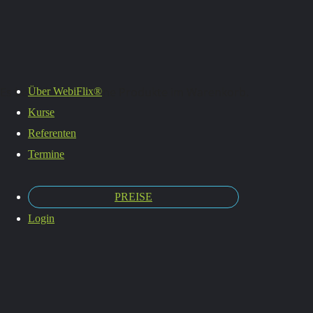
Es befinden sich keine Produkte im Warenkorb.
Über WebiFlix®
Kurse
My
Referenten
Termine
PREISE
account
Login