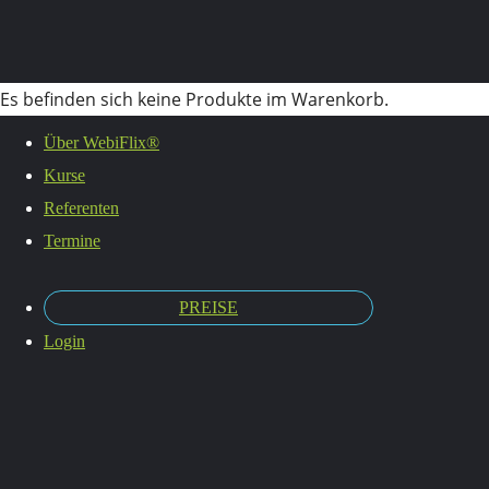
Es befinden sich keine Produkte im Warenkorb.
Über WebiFlix®
Kurse
Ziele
Referenten
Termine
PREISE
setzen,
Login