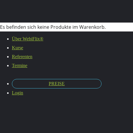
Es befinden sich keine Produkte im Warenkorb.
Über WebiFlix®
Kurse
Verbale
Referenten
Termine
PREISE
Selbstve
Login