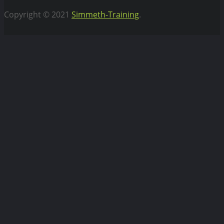
Copyright © 2021
Simmeth-Training
.
Vertrag widerrufen
WEBIFLIX Abo kündigen
Hiermit kündigen wir unser WebiFlix Abo zum nächst
möglichen Zeitpunkt.
Bitte
lasse
dieses
Feld