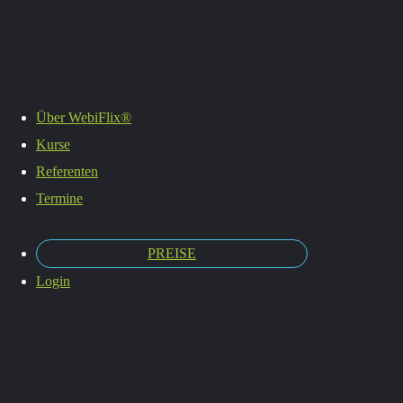
Es befinden sich keine Produkte im Warenkorb.
Über WebiFlix®
Kurse
Teams
Referenten
Termine
PREISE
bilden
Login