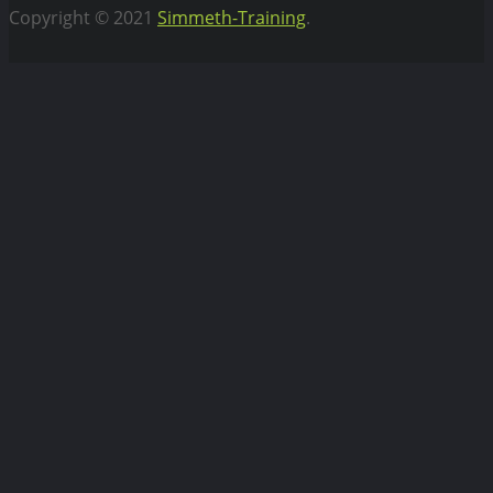
Copyright © 2021
Simmeth-Training
.
Vertrag widerrufen
WEBIFLIX Abo kündigen
Hiermit kündigen wir unser WebiFlix Abo zum nächst
möglichen Zeitpunkt.
Bitte
lasse
dieses
Feld