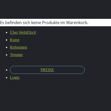
Es befinden sich keine Produkte im Warenkorb.
Über WebiFlix®
Kurse
Mentale
Referenten
Termine
PREISE
Stärke
Login