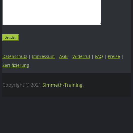
Datenschutz
|
Impressum
|
AGB
|
Widerruf
|
FAQ
|
Preise
|
Zertifizierung
Copyright © 2021
Simmeth-Training
.
Vertrag widerrufen
WEBIFLIX Abo kündigen