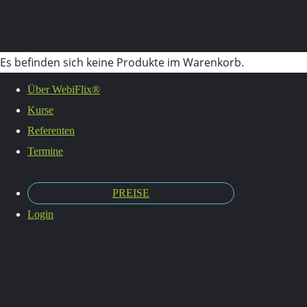
Es befinden sich keine Produkte im Warenkorb.
Über WebiFlix®
Kurse
Employe
Referenten
Termine
PREISE
Brandin
Login