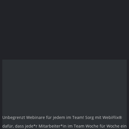
Datum:
September 22
Zeit:
10:00 - 11:30
Veranstaltungskategorie:
Piment
«
Positive Psychologie
Gehirngerechtes Lernen
»
Unbegrenzt Webinare für jedem im Team! Sorg mit
WebiFlix®
dafür, dass jede*r Mitarbeiter*in im Team Woche für Woche ein