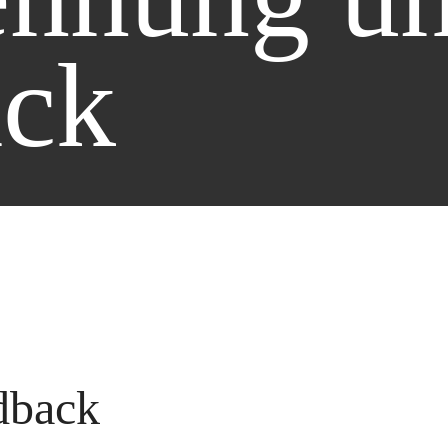
ack
dback