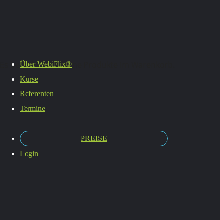
Termine
Es befinden sich keine Produkte im Warenkorb.
Über WebiFlix®
Kurse
Referenten
Termine
PREISE
Login