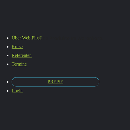
Termine
Es befinden sich keine Produkte im Warenkorb.
Über WebiFlix®
Kurse
Referenten
Termine
PREISE
Login