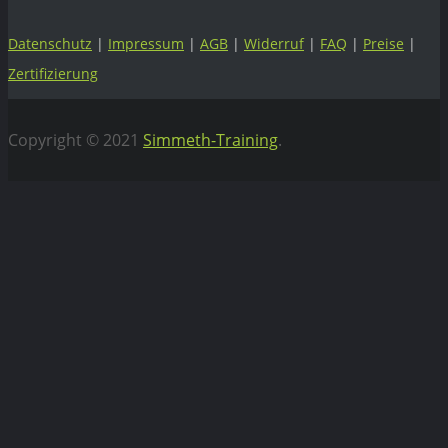
Datenschutz
|
Impressum
|
AGB
|
Widerruf
|
FAQ
|
Preise
|
Zertifizierung
Copyright © 2021
Simmeth-Training
.
Vertrag widerrufen
WEBIFLIX Abo kündigen
Hiermit kündigen wir unser WebiFlix Abo zum nächst
möglichen Zeitpunkt.