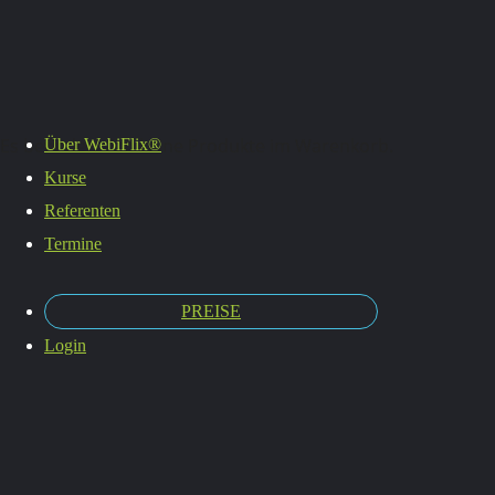
Termine
Es befinden sich keine Produkte im Warenkorb.
Über WebiFlix®
Kurse
Referenten
Termine
PREISE
Login