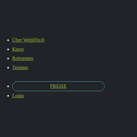
Termine
Es befinden sich keine Produkte im Warenkorb.
Über WebiFlix®
Kurse
Referenten
Termine
PREISE
Login