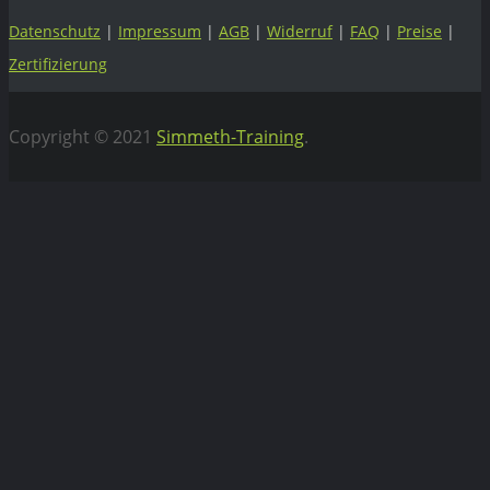
Datenschutz
|
Impressum
|
AGB
|
Widerruf
|
FAQ
|
Preise
|
Zertifizierung
Copyright © 2021
Simmeth-Training
.
Vertrag widerrufen
WEBIFLIX Abo kündigen
Hiermit kündigen wir unser WebiFlix Abo zum nächst
möglichen Zeitpunkt.