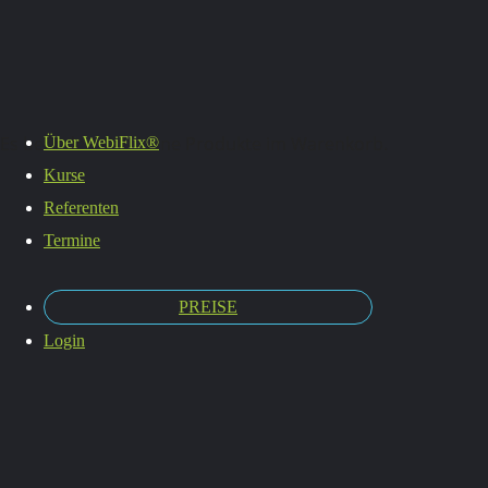
Termine
Es befinden sich keine Produkte im Warenkorb.
Über WebiFlix®
Kurse
Referenten
Termine
PREISE
Login