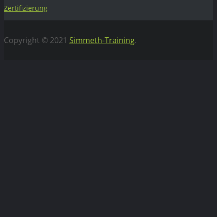
Zertifizierung
Copyright © 2021
Simmeth-Training
.
Vertrag widerrufen
WEBIFLIX Abo kündigen
Hiermit kündigen wir unser WebiFlix Abo zum nächst
möglichen Zeitpunkt.
Bitte
lasse