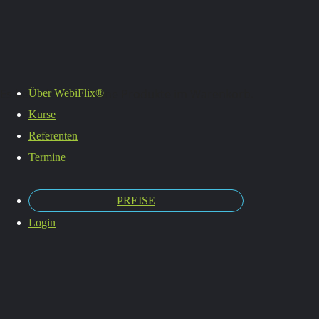
Termine
Es befinden sich keine Produkte im Warenkorb.
Über WebiFlix®
Kurse
Referenten
Termine
PREISE
Login