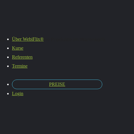
Es befinden sich keine Produkte im Warenkorb.
Über WebiFlix®
Kurse
Kraftvoll
Referenten
Termine
PREISE
kommuni
Login