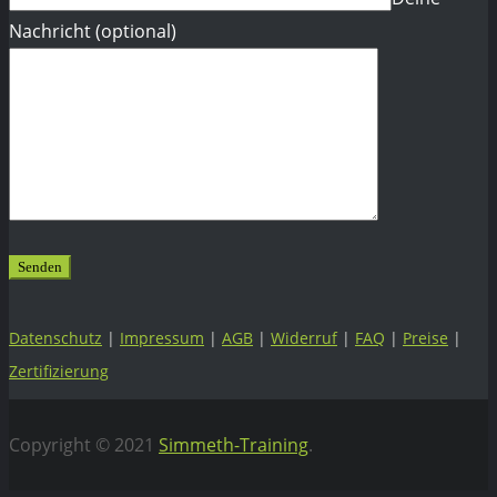
Nachricht (optional)
Datenschutz
|
Impressum
|
AGB
|
Widerruf
|
FAQ
|
Preise
|
Zertifizierung
Copyright © 2021
Simmeth-Training
.